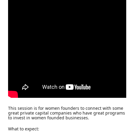
This session is for women founders to connect with some
great private capital companies who have great programs
to invest in women founded businesses.
What to expect: