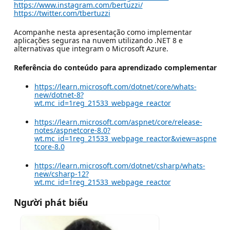
https://www.instagram.com/bertuzzi/
https://twitter.com/tbertuzzi
Acompanhe nesta apresentação como implementar
aplicações seguras na nuvem utilizando .NET 8 e
alternativas que integram o Microsoft Azure.
Referência do conteúdo para aprendizado complementar
https://learn.microsoft.com/dotnet/core/whats-
new/dotnet-8?
wt.mc_id=1reg_21533_webpage_reactor
https://learn.microsoft.com/aspnet/core/release-
notes/aspnetcore-8.0?
wt.mc_id=1reg_21533_webpage_reactor&view=aspne
tcore-8.0
https://learn.microsoft.com/dotnet/csharp/whats-
new/csharp-12?
wt.mc_id=1reg_21533_webpage_reactor
Người phát biểu