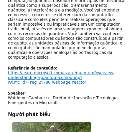
computação quântica, baseada em princípios de mecânica
quântica como a superposição, o emaranhamento
quântico, a interferência e a medição. Você vai entender
como esses conceitos se diferenciam da computação
clássica e como eles permitem realizar operações que
seriam impossíveis ou impraticáveis em um computador
tradicional, através de uma vantagem exponencial obtida
com os recursos de quantum. Você também vai conhecer
como os computadores quânticos são construídos a partir
de qubits, as unidades básicas de informação quântica, e
como qubits são manipulados por meio de portas
quânticas e operações análogas às portas lógicas da
computação clássica.
Referência de conteúdo:
https://learn.microsoft.com/azure/quantum/overview-
understanding-quantum-computing?
wt.mc_id=1reg_21780_webpage_reactor
Speaker:
Waldemir Cambiucci - Diretor de Inovação e Tecnologias
Emergentes na Microsoft
Người phát biểu