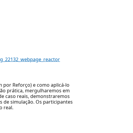
1reg_22132_webpage_reactor
por Reforço) e como aplicá-lo
ção prática, mergulharemos em
s de caso reais, demonstraremos
de simulação. Os participantes
 real.