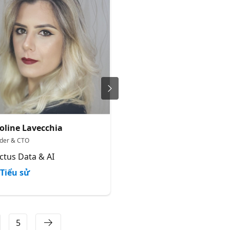
oline Lavecchia
Felipe Chikuji
der & CTO
Sr Cons, Data Engineering na 
ictus Data & AI
Avanade
Tiểu sử
Tiểu sử
5