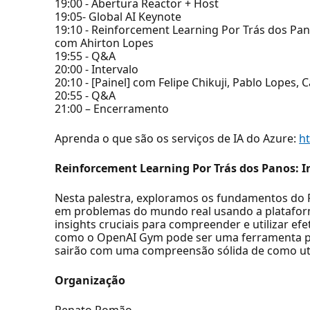
19:00 - Abertura Reactor + Host
19:05- Global AI Keynote
19:10 - Reinforcement Learning Por Trás dos Pa
com Ahirton Lopes
19:55 - Q&A
20:00 - Intervalo
20:10 - [Painel] com Felipe Chikuji, Pablo Lopes
20:55 - Q&A
21:00 – Encerramento
Aprenda o que são os serviços de IA do Azure:
h
Reinforcement Learning Por Trás dos Panos: 
Nesta palestra, exploramos os fundamentos do 
em problemas do mundo real usando a platafor
insights cruciais para compreender e utilizar e
como o OpenAI Gym pode ser uma ferramenta po
sairão com uma compreensão sólida de como util
Organização
Renato Romão