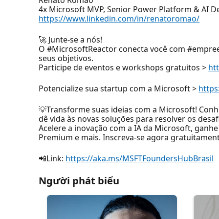
4x Microsoft MVP, Senior Power Platform & AI D
https://www.linkedin.com/in/renatoromao/
🚀 Junte-se a nós!
O #MicrosoftReactor conecta você com #empree
seus objetivos.
Participe de eventos e workshops gratuitos >
ht
Potencialize sua startup com a Microsoft >
https
💡Transforme suas ideias com a Microsoft! Conh
dê vida às novas soluções para resolver os desafi
Acelere a inovação com a IA da Microsoft, ganh
Premium e mais. Inscreva-se agora gratuitament
📲Link:
https://aka.ms/MSFTFoundersHubBrasil
Người phát biểu