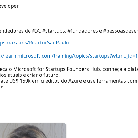
eveloper
ndedores de #IA, #startups, #fundadores e #pessoasdese
tps://aka.ms/ReactorSaoPaulo
://learn.microsoft.com/training/topics/startups?wt.mc_i
eça o Microsoft for Startups Founders Hub, conheça a pla
os atuais e criar o futuro.
e até US$ 150k em créditos do Azure e use ferramentas com
e!