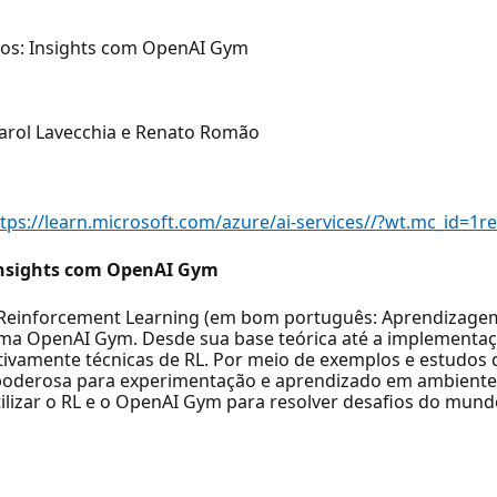
nos: Insights com OpenAI Gym
, Carol Lavecchia e Renato Romão
ttps://learn.microsoft.com/azure/ai-services//?wt.mc_id=
Insights com OpenAI Gym
Reinforcement Learning (em bom português: Aprendizagem 
ma OpenAI Gym. Desde sua base teórica até a implementa
fetivamente técnicas de RL. Por meio de exemplos e estudo
derosa para experimentação e aprendizado em ambientes 
izar o RL e o OpenAI Gym para resolver desafios do mundo