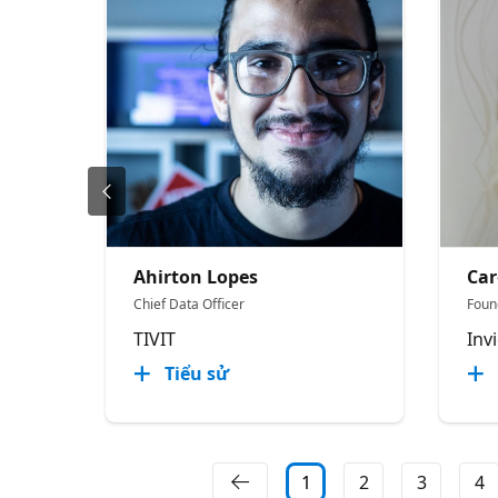
Ahirton Lopes
Car
Chief Data Officer
Foun
TIVIT
Inv
Tiểu sử
1
2
3
4