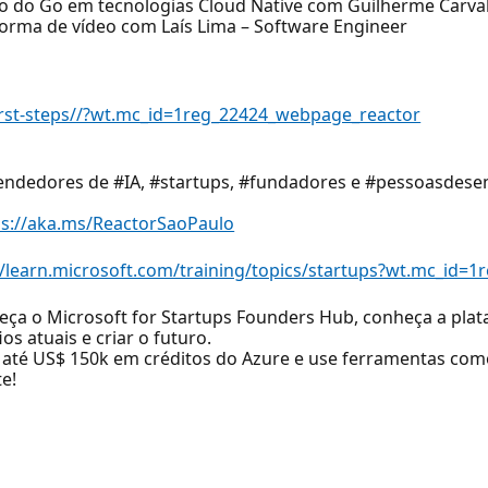
so do Go em tecnologias Cloud Native com Guilherme Carva
forma de vídeo com Laís Lima – Software Engineer
first-steps//?wt.mc_id=1reg_22424_webpage_reactor
ndedores de #IA, #startups, #fundadores e #pessoasdese
ps://aka.ms/ReactorSaoPaulo
//learn.microsoft.com/training/topics/startups?wt.mc_id
eça o Microsoft for Startups Founders Hub, conheça a pla
os atuais e criar o futuro.
e até US$ 150k em créditos do Azure e use ferramentas com
e!