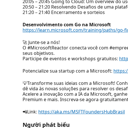
20:05 – 20:45 Going to Cloud: Um overview do u
20:50 – 21:20 Resolvendo Desafios de uma plata
21:20 – 21:40 Encerramento e sorteios
Desenvolvimento com Go na Microsoft
https://learn.microsoft.com/training/paths/go-
🚀 Junte-se a nós!
O #MicrosoftReactor conecta você com #empree
seus objetivos.
Participe de eventos e workshops gratuitos:
htt
Potencialize sua startup com a Microsoft:
https:
💡Transforme suas ideias com a Microsoft! Conh
dê vida às novas soluções para resolver os desafi
Acelere a inovação com a IA da Microsoft, ganh
Premium e mais. Inscreva-se agora gratuitament
📲Link:
https://aka.ms/MSFTFoundersHubBrasil
Người phát biểu