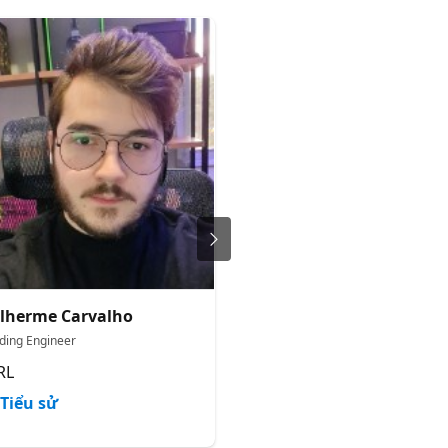
lherme Carvalho
Laís Lima
ding Engineer
Software Developer II
RL
Globo
Tiểu sử
Tiểu sử