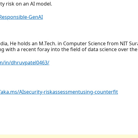
ty risk on an AI model.
Responsible-GenAI
India, He holds an M.Tech. in Computer Science from NIT Sur
ng with a recent foray into the field of data science over t
m/in/dhruvpatel0463/
//aka.ms/AIsecurity-riskassessmentusing-counterfit