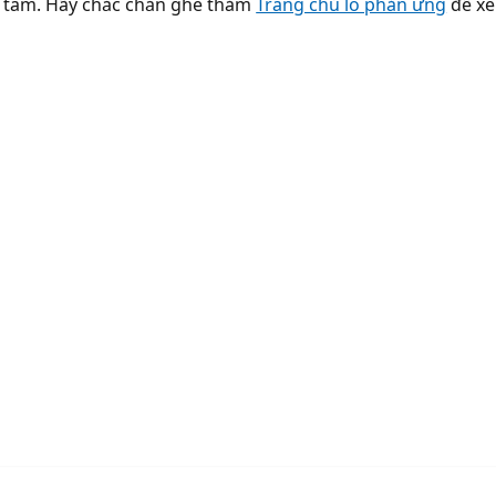
n tâm. Hãy chắc chắn ghé thăm
Trang chủ lò phản ứng
để xe