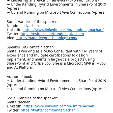
➟ Mastering SharePoint Framework (BPB Publications)
➟ Understanding Hybrid Environments in SharePoint 2019
(Apress)
➟ Up and Running on Microsoft Viva Connections (Apress)
Social Handles of the speaker:
Nanddeep Nachan
LinkedIn:
https://www.linkedin.com/in/nanddeepnachan/
Twitter:
https://twitter.com/NanddeepNachan
Blog:
https://nanddeepnachanblogs.com/
Speaker BIO -Smita Nachan
Smita is working as a M365 Consultant with 14+ years of
experience and multiple certifications to design,
implement, and maintain large-scale projects using
SharePoint and Office 365. She is a Microsoft MVP in M365
and AI Platform.
Author of books:
➟ Understanding Hybrid Environments in SharePoint 2019
(Apress)
➟ Up and Running on Microsoft Viva Connections (Apress)
Social Handles of the speaker:
Smita Nachan
LinkedIn:
https://www.linkedin.com/in/smitanachan/
Twitter:
https://twitter.com/SmitaNachan