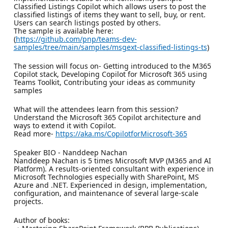
Classified Listings Copilot which allows users to post the
classified listings of items they want to sell, buy, or rent.
Users can search listings posted by others.
The sample is available here:
(
https://github.com/pnp/teams-dev-
samples/tree/main/samples/msgext-classified-listings-ts
)
The session will focus on- Getting introduced to the M365
Copilot stack, Developing Copilot for Microsoft 365 using
Teams Toolkit, Contributing your ideas as community
samples
What will the attendees learn from this session?
Understand the Microsoft 365 Copilot architecture and
ways to extend it with Copilot.
Read more-
https://aka.ms/CopilotforMicrosoft-365
Speaker BIO - Nanddeep Nachan
Nanddeep Nachan is 5 times Microsoft MVP (M365 and AI
Platform). A results-oriented consultant with experience in
Microsoft Technologies especially with SharePoint, MS
Azure and .NET. Experienced in design, implementation,
configuration, and maintenance of several large-scale
projects.
Author of books: