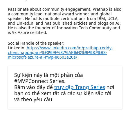
Passionate about community engagement, Prathap is also
a community lead, national award winner, and global
speaker. He holds multiple certifications from IBM, UCLA,
and LinkedIn, and has published articles and blogs on AI.
He is also the founder of Innovation Tech Community and
is 9x Azure certified.
Social Handle of the speaker:
Linkedin:
https://www.linkedin.com/in/prathap-reddy-
chenchappagari-%F0%9F%87%AE%F0%9F%87%B3-
microsoft-azure-ai-mvp-86503a20a/
Sự kiện này là một phần của
#MVPConnect Series.
Bấm vào đây để
truy cập Trang Series
nơi
bạn có thể xem tất cả các sự kiện sắp tới
và theo yêu cầu.