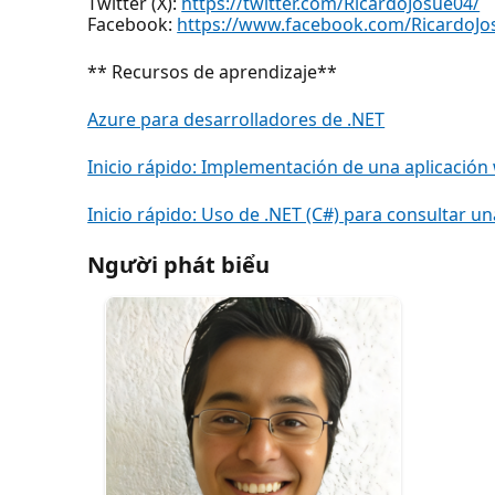
Twitter (X):
https://twitter.com/RicardoJosue04/
Facebook:
https://www.facebook.com/RicardoJo
** Recursos de aprendizaje**
Azure para desarrolladores de .NET
Inicio rápido: Implementación de una aplicació
Inicio rápido: Uso de .NET (C#) para consultar u
Người phát biểu