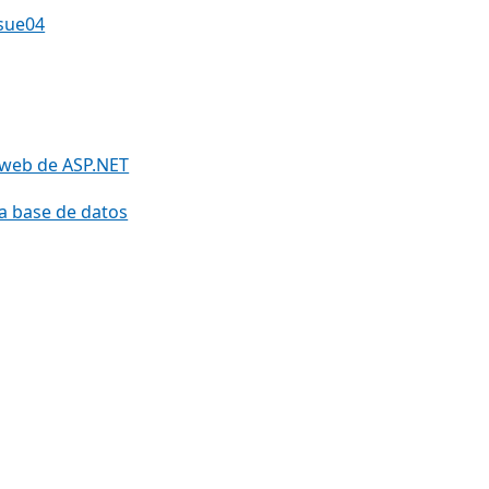
sue04
n web de ASP.NET
na base de datos