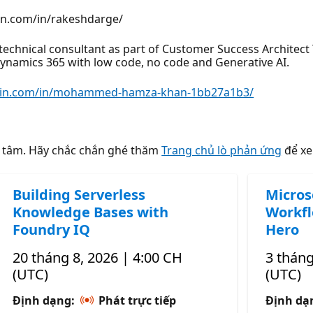
din.com/in/rakeshdarge/
hnical consultant as part of Customer Success Architect T
ynamics 365 with low code, no code and Generative AI.
edin.com/in/mohammed-hamza-khan-1bb27a1b3/
n tâm. Hãy chắc chắn ghé thăm
Trang chủ lò phản ứng
để xe
Building Serverless
Micros
Knowledge Bases with
Workfl
Foundry IQ
Hero
20 tháng 8, 2026 | 4:00 CH
3 tháng
(UTC)
(UTC)
Định dạng:
Phát trực tiếp
Định da