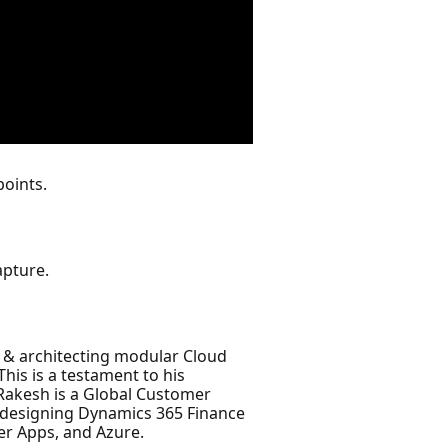
points.
apture.
g & architecting modular Cloud
his is a testament to his
 Rakesh is a Global Customer
or designing Dynamics 365 Finance
er Apps, and Azure.