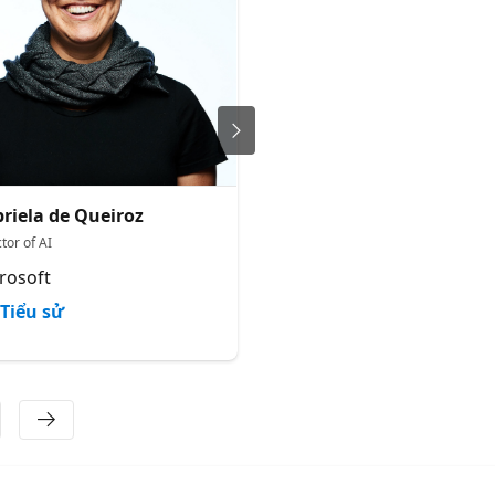
riela de Queiroz
Leo Chen
tor of AI
Director of US Operations
rosoft
Engineered Arts
Tiểu sử
Tiểu sử