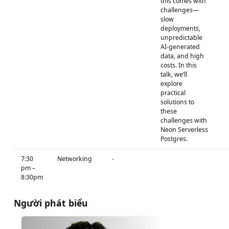
this comes with
challenges—
slow
deployments,
unpredictable
AI-generated
data, and high
costs. In this
talk, we’ll
explore
practical
solutions to
these
challenges with
Neon Serverless
Postgres.
7:30
Networking
-
pm –
8:30pm
Người phát biểu