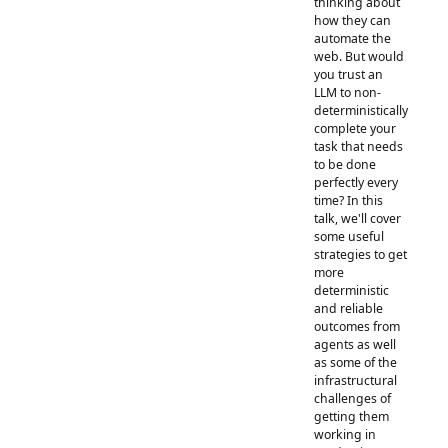
thinking about
how they can
automate the
web. But would
you trust an
LLM to non-
deterministically
complete your
task that needs
to be done
perfectly every
time? In this
talk, we'll cover
some useful
strategies to get
more
deterministic
and reliable
outcomes from
agents as well
as some of the
infrastructural
challenges of
getting them
working in