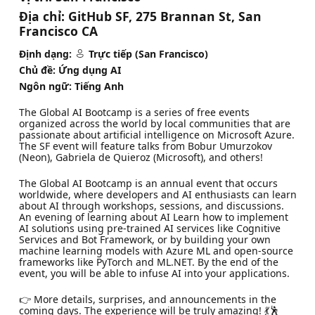
Địa chỉ:
GitHub SF, 275 Brannan St, San
Francisco CA
Định dạng:
Trực tiếp (San Francisco)
Chủ đề: Ứng dụng AI
Ngôn ngữ: Tiếng Anh
The Global AI Bootcamp is a series of free events
organized across the world by local communities that are
passionate about artificial intelligence on Microsoft Azure.
The SF event will feature talks from Bobur Umurzokov
(Neon), Gabriela de Quieroz (Microsoft), and others!
The Global AI Bootcamp is an annual event that occurs
worldwide, where developers and AI enthusiasts can learn
about AI through workshops, sessions, and discussions.
An evening of learning about AI Learn how to implement
AI solutions using pre-trained AI services like Cognitive
Services and Bot Framework, or by building your own
machine learning models with Azure ML and open-source
frameworks like PyTorch and ML.NET. By the end of the
event, you will be able to infuse AI into your applications.
👉 More details, surprises, and announcements in the
coming days. The experience will be truly amazing! 💃🕺