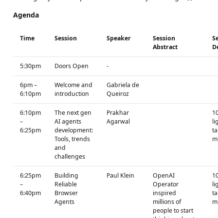
Agenda
Time
Session
Speaker
Session
S
Abstract
De
5:30pm
Doors Open
-
6pm –
Welcome and
Gabriela de
6:10pm
introduction
Queiroz
6:10pm
The next gen
Prakhar
1
–
AI agents
Agarwal
li
6:25pm
development:
ta
Tools, trends
m
and
challenges
6:25pm
Building
Paul Klein
OpenAI
1
–
Reliable
Operator
li
6:40pm
Browser
inspired
ta
Agents
millions of
m
people to start