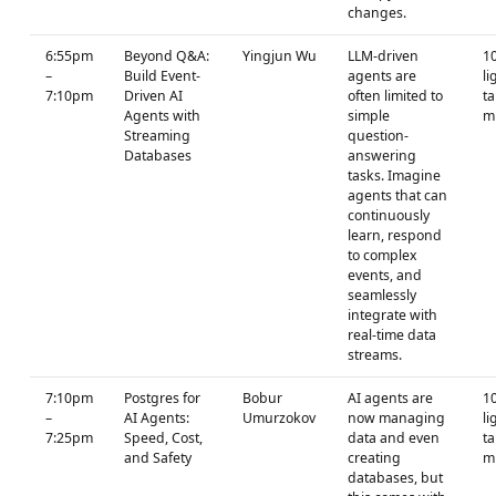
changes.
6:55pm
Beyond Q&A:
Yingjun Wu
LLM-driven
1
–
Build Event-
agents are
li
7:10pm
Driven AI
often limited to
ta
Agents with
simple
m
Streaming
question-
Databases
answering
tasks. Imagine
agents that can
continuously
learn, respond
to complex
events, and
seamlessly
integrate with
real-time data
streams.
7:10pm
Postgres for
Bobur
AI agents are
1
–
AI Agents:
Umurzokov
now managing
li
7:25pm
Speed, Cost,
data and even
ta
and Safety
creating
m
databases, but