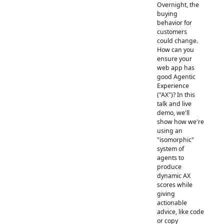
Overnight, the
buying
behavior for
customers
could change.
How can you
ensure your
web app has
good Agentic
Experience
("AX")? In this
talk and live
demo, we'll
show how we're
using an
"isomorphic"
system of
agents to
produce
dynamic AX
scores while
giving
actionable
advice, like code
or copy