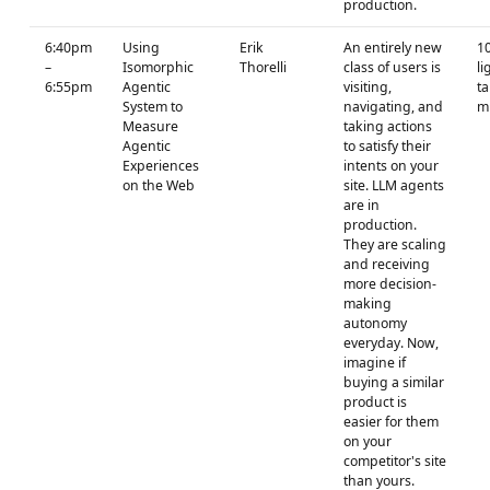
production.
6:40pm
Using
Erik
An entirely new
1
–
Isomorphic
Thorelli
class of users is
li
6:55pm
Agentic
visiting,
ta
System to
navigating, and
m
Measure
taking actions
Agentic
to satisfy their
Experiences
intents on your
on the Web
site. LLM agents
are in
production.
They are scaling
and receiving
more decision-
making
autonomy
everyday. Now,
imagine if
buying a similar
product is
easier for them
on your
competitor's site
than yours.