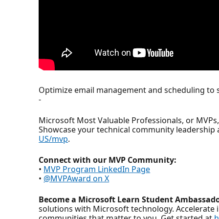
Optimize email management and scheduling to st
-
Microsoft Most Valuable Professionals, or MVPs
Showcase your technical community leadership 
US/mvp
.
Connect with our MVP Community:
•
MVP Program LinkedIn Page
•
@MVPAward on X
Become a Microsoft Learn Student Ambassado
solutions with Microsoft technology. Accelerate 
communities that matter to you. Get started at
h