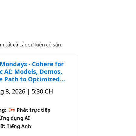
m tất cả các sự kiện có sẵn.
Mondays - Cohere for
c AI: Models, Demos,
e Path to Optimized
g 8, 2026 | 5:30 CH
̣ng:
Phát trực tiếp
: Ứng dụng AI
ữ: Tiếng Anh