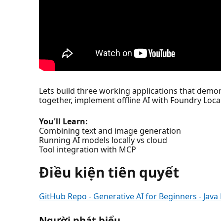
Lets build three working applications that demon
together, implement offline AI with Foundry Local
You'll Learn:
Combining text and image generation
Running AI models locally vs cloud
Tool integration with MCP
Điều kiện tiên quyết
GitHub Repo - Generative AI for Beginners - Java 
Người phát biểu