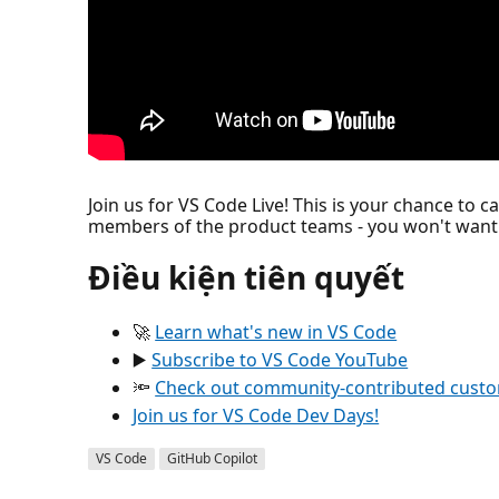
Join us for VS Code Live! This is your chance to
members of the product teams - you won't want 
Điều kiện tiên quyết
🚀
Learn what's new in VS Code
▶️
Subscribe to VS Code YouTube
🔦
Check out community-contributed custom
Join us for VS Code Dev Days!
VS Code
GitHub Copilot