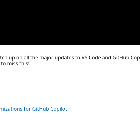
 catch up on all the major updates to VS Code and GitHub Cop
to miss this!
izations for GitHub Copilot