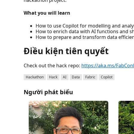
What you will learn
How to use Copilot for modelling and analy
How to enrich data with AI functions and s
How to prepare and transform data efficie
Điều kiện tiên quyết
Check out the hack repo:
https://aka.ms/FabCon
Hackathon
Hack
AI
Data
Fabric
Copilot
Người phát biểu