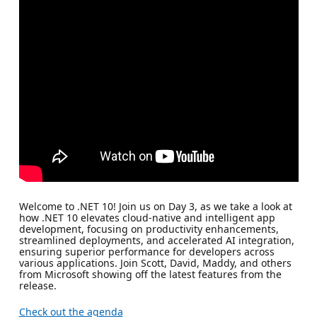
Welcome to .NET 10! Join us on Day 3, as we take a look at
how .NET 10 elevates cloud-native and intelligent app
development, focusing on productivity enhancements,
streamlined deployments, and accelerated AI integration,
ensuring superior performance for developers across
various applications. Join Scott, David, Maddy, and others
from Microsoft showing off the latest features from the
release.
Check out the agenda