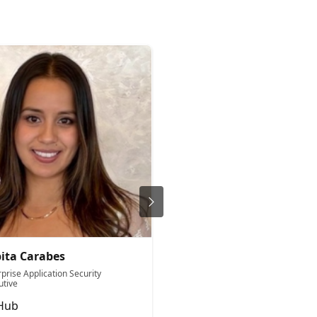
ita Carabes
Mathew Payne
prise Application Security
Field Specialist
utive
XBOW
Hub