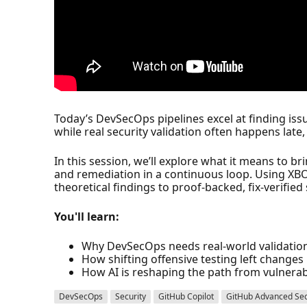
Today’s DevSecOps pipelines excel at finding issu
while real security validation often happens late
In this session, we’ll explore what it means to br
and remediation in a continuous loop. Using XB
theoretical findings to proof-backed, fix-verifi
You'll learn:
Why DevSecOps needs real-world validation 
How shifting offensive testing left changes p
How AI is reshaping the path from vulnerabi
DevSecOps
Security
GitHub Copilot
GitHub Advanced Sec