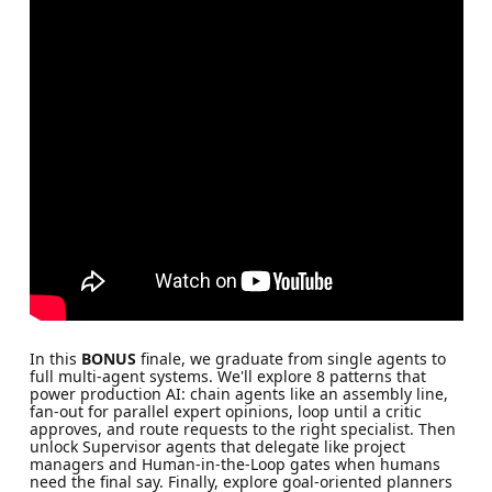
In this
BONUS
finale, we graduate from single agents to
full multi-agent systems. We'll explore 8 patterns that
power production AI: chain agents like an assembly line,
fan-out for parallel expert opinions, loop until a critic
approves, and route requests to the right specialist. Then
unlock Supervisor agents that delegate like project
managers and Human-in-the-Loop gates when humans
need the final say. Finally, explore goal-oriented planners