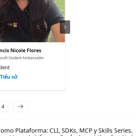
ncis Nicole Flores
Héctor Pérez (Espanol
osoft Student Ambassador
Microsoft MVP
dent
Devs School
Tiểu sử
Tiểu sử
4
como Plataforma: CLI, SDKs, MCP y Skills Series.