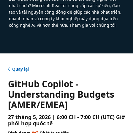
nhất chưa? Microsoft Reactor cung cấp các sự kiện, đào
tạo và tài nguyên cộng đồng để giúp các nhà phát triển,
doanh nhân và công ty khởi nghiệp xây dựng dựa trên
công nghệ AI và hơn thế nữa. Tham gia với chúng tôi!
Quay lại
GitHub Copilot -
Understanding Budgets
[AMER/EMEA]
27 tháng 5, 2026 | 6:00 CH - 7:00 CH (UTC) Giờ
phối hợp quốc tế
Định dạng:
Phát trực tiếp