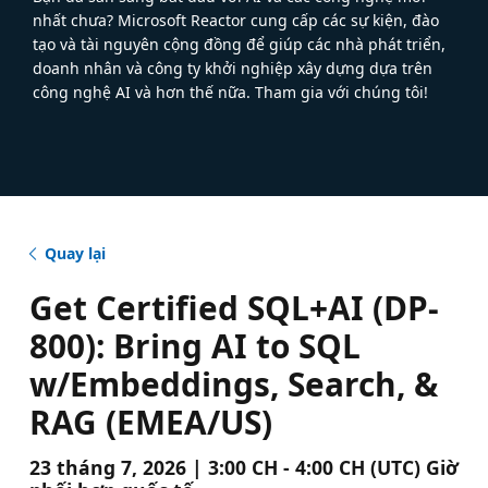
nhất chưa? Microsoft Reactor cung cấp các sự kiện, đào
tạo và tài nguyên cộng đồng để giúp các nhà phát triển,
doanh nhân và công ty khởi nghiệp xây dựng dựa trên
công nghệ AI và hơn thế nữa. Tham gia với chúng tôi!
Quay lại
Get Certified SQL+AI (DP-
800): Bring AI to SQL
w/Embeddings, Search, &
RAG (EMEA/US)
23 tháng 7, 2026 | 3:00 CH - 4:00 CH (UTC) Giờ