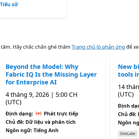
Tiểu sử
n tâm. Hãy chắc chắn ghé thăm
Trang chủ lò phản ứng
để xe
Beyond the Model: Why
New bi
Fabric IQ Is the Missing Layer
tools i
for Enterprise AI
14 thán
(UTC)
4 tháng 9, 2026 | 5:00 CH
(UTC)
Định da
Định dạng:
Phát trực tiếp
Chủ đề:
Chủ đề: Dữ liệu và phân tích
Ngôn ng
Ngôn ngữ: Tiếng Anh
OneLake