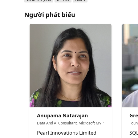
Người phát biểu
Anupama Natarajan
Gr
Data And Ai Consultant, Microsoft MVP
Foun
Pearl Innovations Limited
SQ