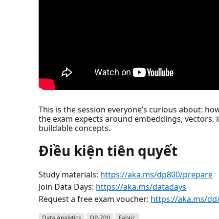
This is the session everyone’s curious about: h
the exam expects around embeddings, vectors, int
buildable concepts.
Điều kiện tiên quyết
Study materials:
https://aka.ms/dp800/prepare
Join Data Days:
https://aka.ms/datadays
Request a free exam voucher:
https://aka.ms/dd
Data Analytics
DP-700
Fabric