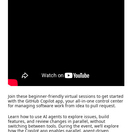
Join these beginner-friendly virtual sessions to get started
with the GitHub Copilot app, your all-in-one control center
for managing software work from idea to pull request.
Learn how to use AI agents to explore issues, build
features, and review changes in parallel, without
switching between tools. During the event, we’ll explore
how the Copilot app enables parallel, agent-driven