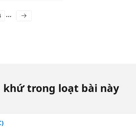
4
 khứ trong loạt bài này
C)