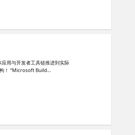
体应用与开发者工具链推进到实际
crosoft Build
题演讲将在线上同步开启，诚邀您一起聚
松参与线上直播。更有线上抽奖环
 2026 创新技术动态，快速了解AI
 “构”解转型-CTO解读前沿转型 微
00 微软 Build 2026 新进