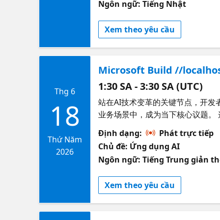
Ngôn ngữ: Tiếng Nhật
Xem theo yêu cầu
Microsoft Build //l
1:30 SA - 3:30 SA (UTC)
Thg 6
站在AI技术变革的关键节点，开发
18
业务场景中，成为当下核心议题。 这一次
//localhost:Beijing
Định dạng:
Phát trực tiếp
焦微软 Build 2026 创新
Thứ Năm
Chủ đề: Ứng dụng AI
节，惊喜好礼等你解锁 大会主题演讲核心亮
2026
Ngôn ngữ: Tiếng Trung giản th
智能体、智能GitHub Copilot
软中国CTO韦青将深度解读前沿转型，分享
Xem theo yêu cầu
展与前沿转型 分享嘉宾：韦青 微软中国CTO 10:00 - 10:45 微软开发者的一天：我如何使用智能 GitHub Copilot副驾驶®（国际版）
以及微软AI工具提升ROI 分享嘉宾：胡久林 微软首席软件工程经理 10:45 - 11:30 使用 Microsoft Fo
驱动你的业务 Agent Harness 分享嘉宾：卢建晖 微软高级云技术布道师 直播不够尽兴？不如