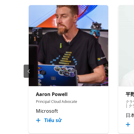
Aaron Powell
平野
Principal Cloud Advocate
クラ
| 
Microsoft
日
Tiểu sử