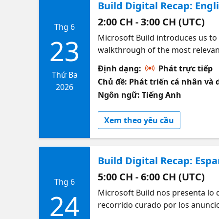
Build Digital Recap: Eng
流，领取惊喜礼品，与微软产品专家面
击链接了解详情：https://msevents.m
2:00 CH - 3:00 CH (UTC)
Thg 6
Microsoft Build introduces us to 
23
walkthrough of the most relevant
perspectives from GitHub, DevRe
Định dạng:
Phát trực tiếp
developers should prioritize nex
Thứ Ba
Chủ đề: Phát triển cá nhân v
momentum into action.
2026
Ngôn ngữ: Tiếng Anh
Xem theo yêu cầu
Build Digital Recap: Espa
5:00 CH - 6:00 CH (UTC)
Thg 6
Microsoft Build nos presenta lo 
24
recorrido curado por los anuncio
Conoce las perspectivas de GitHu