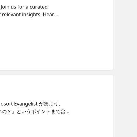
Join us for a curated
 relevant insights. Hear
real-world scenarios—and what
nd how to turn Build
t Evangelist が集まり、
ごいの？」というポイントまで含め