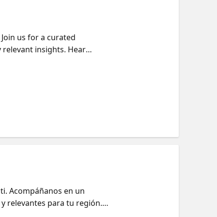
I Apps。想要参与现场活动？点
Join us for a curated
 relevant insights. Hear
real-world scenarios—and what
nd how to turn Build
ra ti. Acompáñanos en un
y relevantes para tu región.
vaciones en escenarios reales