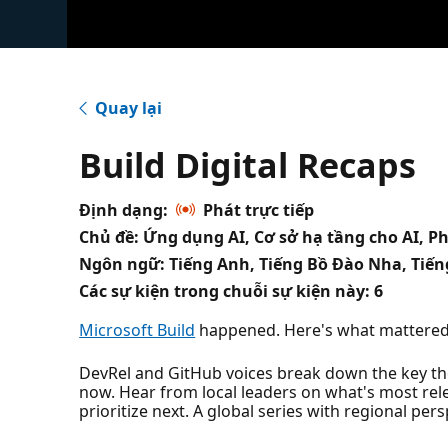
Quay lại
Build Digital Recaps
Định dạng:
Phát trực tiếp
Chủ đề: Ứng dụng AI, Cơ sở hạ tầng cho AI, 
Ngôn ngữ: Tiếng Anh, Tiếng Bồ Đào Nha, Tiến
Các sự kiện trong chuỗi sự kiện này:
6
Microsoft Build
happened. Here's what mattered
DevRel and GitHub voices break down the key th
now. Hear from local leaders on what's most rele
prioritize next. A global series with regional pers