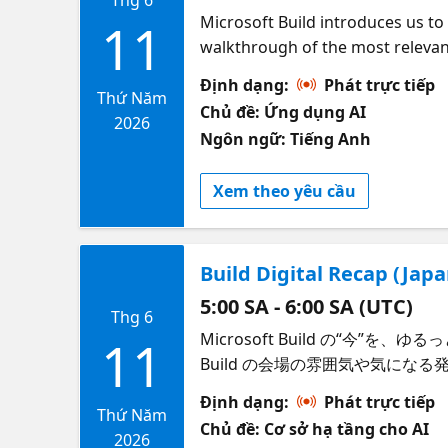
Microsoft Build introduces us to 
11
walkthrough of the most relevant
perspectives from GitHub, DevRe
Định dạng:
Phát trực tiếp
developers should prioritize nex
Thứ Năm
Chủ đề: Ứng dụng AI
momentum into action.
2026
Ngôn ngữ: Tiếng Anh
Xem theo yêu cầu
Build Digital Recap (Japa
5:00 SA - 6:00 SA (UTC)
Thg 6
Microsoft Build の“今”を
11
Build の会場の雰囲気や気に
て、ライトに楽しめる1時間。コ
Định dạng:
Phát trực tiếp
Thứ Năm
Chủ đề: Cơ sở hạ tầng cho AI
2026