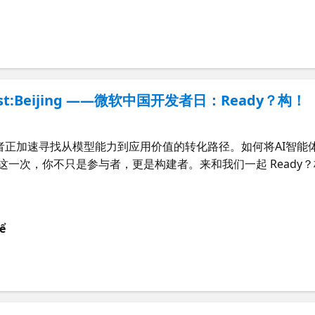
ocalhost:Beijing ——微软中国开发者日：Ready？构！
者正加速寻找从模型能力到应用价值的转化路径。如何将AI智能
，你不只是参与者，更是构建者。来和我们一起 Ready？构！ “Mi
——微软中国开发者日：Ready？构！”于6月18日正式启幕。上午的主
动态，解锁前沿转型实践。就是现在！填写页面右侧注册表单，即可轻
点 “构”见前沿-微软 Build 2026 新发布 聚焦微软 Build
ể
副驾驶®（国际版）、Microsoft Foundry（国际版）等热门话题。
AI时代的技术趋势与应用路径。 大会主题演讲议程： 09:30 - 10:
undry（国际版）的前沿模型，
来现场！在 GitHub 午间派对中放松交