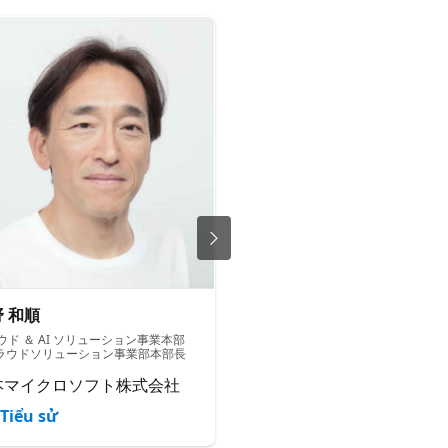
 和順
石田 真彩 Maaya Ishid
ウド ＆ AI ソリューション事業本部
Cloud & AI Platforms | Global B
クラウドソリューション事業部本部長
Belt Solution Engineer | Migrat
Modernize
本マイクロソフト株式会社
Microsoft Corporation
Tiểu sử
Tiểu sử