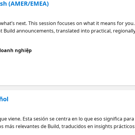
lish (AMER/EMEA)
对面探讨开发实践，并在动手实验环节打造新一代 Agentic A
icrosoft.com/event?id=2014972057
what’s next. This session focuses on what it means for you. 
 Build announcements, translated into practical, regionally
l, and local leaders on how to apply these innovations in 
t. Leave with a clear view of what matters, what to watch, a
à doanh nghiệp
ñol
que viene. Esta sesión se centra en lo que eso significa pa
s más relevantes de Build, traducidos en insights prácticos 
b, DevRel y expertos locales sobre cómo aplicar estas inno