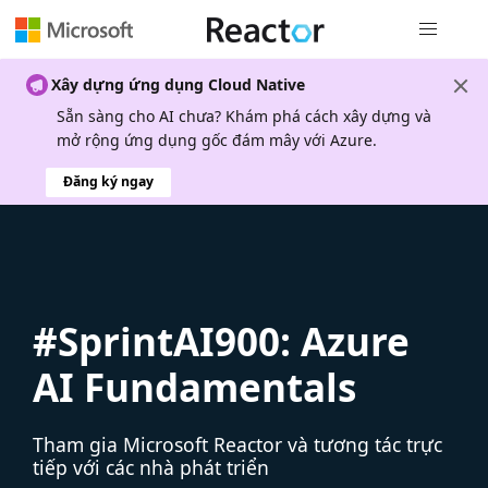
Điều hướn
Xây dựng ứng dụng Cloud Native
Sẵn sàng cho AI chưa? Khám phá cách xây dựng và
mở rộng ứng dụng gốc đám mây với Azure.
Đăng ký ngay
#SprintAI900: Azure
AI Fundamentals
Tham gia Microsoft Reactor và tương tác trực
tiếp với các nhà phát triển