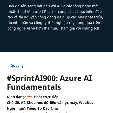
Bạn đã sẵn sàng bắt đầu với AI và các công nghệ mới
nhất chưa? Microsoft Reactor cung cấp các sự kiện, đào
tạo và tài nguyên cộng đồng để giúp các nhà phát triển,
doanh nhân và công ty khởi nghiệp xây dựng dựa trên
công nghệ AI và hơn thế nữa. Tham gia với chúng tôi!
Quay lại
#SprintAI900: Azure AI
Fundamentals
Định dạng:
Phát trực tiếp
Chủ đề: AI, Khoa học dữ liệu và học máy, WebDev
Ngôn ngữ: Tiếng Bồ Đào Nha