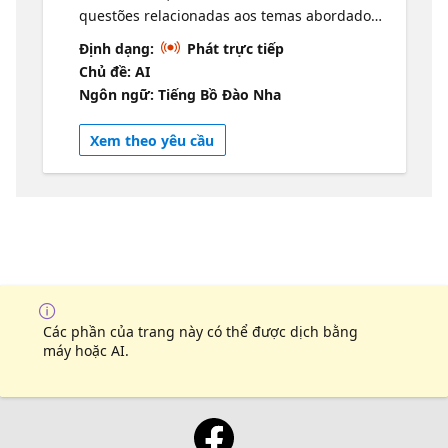
questões relacionadas aos temas abordados
na prova de certificação AI-900: Azure AI
Định dạng:
Phát trực tiếp
Fundamentals, como cargas de trabalho
Chủ đề: AI
comuns de IA e de machine learning e quais
Ngôn ngữ: Tiếng Bồ Đào Nha
serviços do Azure são adequados para elas.
Participe do Cloud Skills Challenge:
Xem theo yêu cầu
https://aka.ms/csc/sprintai900 Speaker:
Cynthia Zanoni é Cloud Advocate na
Microsoft, possui 10+ anos de experiência
em engenharia de software, liderança e
estratégia de programas. É fundadora da
WoMakersCode, uma iniciativa de impacto
social que tem como missão apoiar a
capacitação e empregabilidade de mulheres
na tecnologia. https://linktr.ee/cynthiazanoni
Các phần của trang này có thể được dịch bằng
Paticipe do Cloud Skills Challenge:
máy hoặc AI.
https://aka.ms/csc/sprintai900