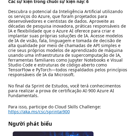
Các sự kiện trong chuỗi sự kiện này:
6
Descubra o potencial da Inteligência Artificial utilizando
os serviços do Azure, que foram projetados para
desenvolvedores e cientistas de dados. Aproveite as
décadas de pesquisa inovadora, práticas responsáveis de
IA e flexibilidade que o Azure AI oferece para criar e
implantar suas próprias soluções de IA. Acesse modelos
de IA de visão, fala, linguagem e tomada de decisão de
alta qualidade por meio de chamadas de API simples e
crie seus próprios modelos de aprendizado de máquina
usando uma infraestrutura de supercomputação de IA,
ferramentas familiares como Jupyter Notebooks e Visual
Studio Code e estruturas de código aberto como
TensorFlow e PyTorch—todos respaldados pelos princípios
responsáveis de IA da Microsoft.
No final da Sprint de Estudos, você terá conhecimentos
para realizar a prova de certificação AI-900 Azure AI
Fundamentals.
Para isso, participe do Cloud Skills Challenge:
https://aka.ms/csc/sprintai900
Người phát biểu