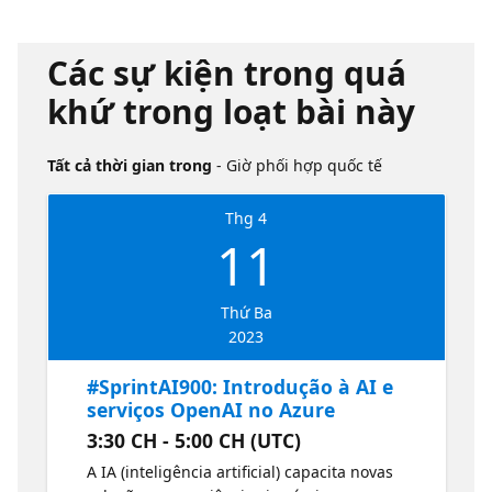
Các sự kiện trong quá
khứ trong loạt bài này
Tất cả thời gian trong
- Giờ phối hợp quốc tế
Thg 4
11
Thứ Ba
2023
#SprintAI900: Introdução à AI e
serviços OpenAI no Azure
3:30 CH - 5:00 CH (UTC)
A IA (inteligência artificial) capacita novas