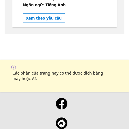
Playwright framework. • Learn how to setup
Ngôn ngữ: Tiếng Anh
Azure Developer CLI for a unified
deployment experience for Azure. • Learn
Xem theo yêu cầu
about Azure App Insights and other tools to
help you optimize application costs and
performance Check it out -
https://aka.ms/contoso-real-estate/github
Visit the collection - https://aka.ms/contoso-
real-estate/collection
Các phần của trang này có thể được dịch bằng
máy hoặc AI.