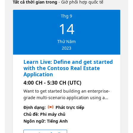
Tất cả thời gian trong
- Giờ phối hợp quốc tế
Thg 9
14
Thứ Năm
2023
Learn Live: Define and get started
with the Contoso Real Estate
Application
4:00 CH - 5:30 CH (UTC)
Want to get started building an enterprise-
grade multi-scenario application using a
composable architecture with cloud-native
Định dạng:
Phát trực tiếp
technologies on Azure? • Get introduced to
Chủ đề: Phi máy chủ
the Contoso Real Estate reference
Ngôn ngữ: Tiếng Anh
architecture and its core application
scenarios. • Fork the repo and setup our