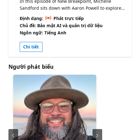
In this episode of New Breakpoint, Michelle
Sandford sits down with Aaron Powell to explore
the GitHub Copilot App - a new experience that
Định dạng:
Phát trực tiếp
brings agentic workflows directly into your day-to-
Chủ đề: Bảo mật AI và quản trị dữ liệu
day work on GitHub. Rather than focusing purely
Ngôn ngữ: Tiếng Anh
on code, the Copilot App introduces a shift
toward task-driven collaboration, enabling
Chi tiết
developers and broader technical teams to
manage pull requests, issues, and backlogs
through intelligent, agent-powered workflows.
Người phát biểu
Together, Michelle and Aaron take a hands-on
look at how the app enables: Automations:
creating scheduled workflows like daily pull
request summaries or issue triage, tailored to
your team’s needs Agent-driven sessions: working
across repositories with isolated contexts,
allowing multiple streams of work to run in
parallel Backlog visibility: helping product owners
and managers stay across issues and progress
without needing to dive into code Interactive
collaboration: reviewing changes, adding inline