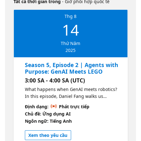
Tất cả thời gian trong
- Giờ phối hợp quốc tế
Thg 8
14
Thứ Năm
2025
Season 5, Episode 2 | Agents with
Purpose: GenAI Meets LEGO
3:00 SA - 4:00 SA (UTC)
What happens when GenAI meets robotics?
In this episode, Daniel Fang walks us
through how large language models can be
Định dạng:
Phát trực tiếp
transformed into intelligent agents that
Chủ đề: Ứng dụng AI
understand user intent, generate Python
Ngôn ngữ: Tiếng Anh
code, and control LEGO Spike Prime robots in
real time. 🔍 Key takeaways for enterprise
Xem theo yêu cầu
tech leaders: Architecting agentic AI systems