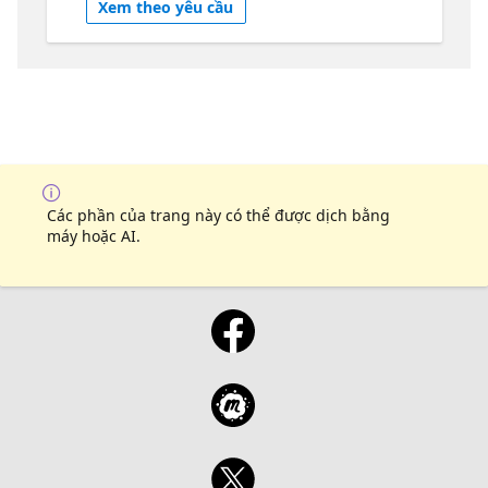
Xem theo yêu cầu
driven collaboration, enabling developers
and broader technical teams to manage pull
requests, issues, and backlogs through
intelligent, agent-powered workflows.
Together, Michelle and Aaron take a hands-
on look at how the app enables:
Automations: creating scheduled workflows
like daily pull request summaries or issue
triage, tailored to your team’s needs Agent-
Các phần của trang này có thể được dịch bằng
driven sessions: working across repositories
máy hoặc AI.
with isolated contexts, allowing multiple
streams of work to run in parallel Backlog
visibility: helping product owners and
managers stay across issues and progress
without needing to dive into code Interactive
collaboration: reviewing changes, adding
inline feedback, and steering agents in real
time Extensibility: using skills, plugins, and
canvases to customise workflows, visualise
data, and even build lightweight apps The