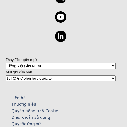
episode also explores how the Copilot App
bridges the gap between developers and
non-developers, making it easier for entire
teams to participate in modern, AI-powered
workflows - whether you’re writing code,
managing a sprint, or tracking progress on
the go. If you’re looking to understand how
automations, agents, and real-world
workflows come together inside GitHub, this
is a great place to start. Get Started with the
Thay đổi ngôn ngữ
GitHub Copilot App
Múi giờ của bạn
Liên hệ
Thương hiệu
Quyền riêng tư & Cookie
Điều khoản sử dụng
Quy tắc ứng xử