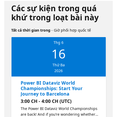
Các sự kiện trong quá
khứ trong loạt bài này
Tất cả thời gian trong
- Giờ phối hợp quốc tế
Thg 6
16
Thứ Ba
2026
Power BI Dataviz World
Championships: Start Your
Journey to Barcelona
3:00 CH - 4:00 CH (UTC)
The Power BI Dataviz World Championships
are back! And if you’re wondering whether