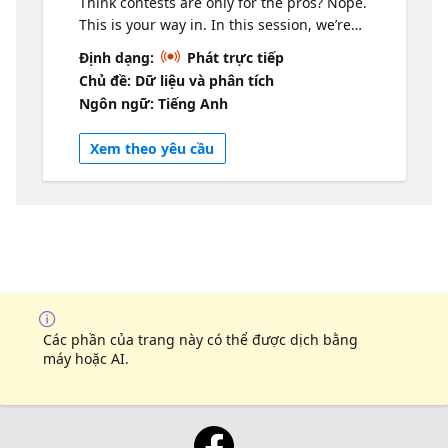
Think contests are only for the pros? Nope.
This is your way in. In this session, we’re
breaking down how beginner-friendly
Định dạng:
Phát trực tiếp
contests can actually be one of the best ways
Chủ đề: Dữ liệu và phân tích
to learn Microsoft Fabric, Power BI, SQL and
Ngôn ngữ: Tiếng Anh
AI. No huge time commitment, no pressure
to be perfect. Just small, real challenges that
Xem theo yêu cầu
get you building, experimenting, and picking
up new skills fast. You’ll see how to turn “I’m
just getting started” into “hey, I actually
made something.” Plus, you won’t be doing it
alone. We’ll share how people learn from
each other, borrow ideas, and level up
together. Jump in, try something new, and
see what happens. Worst case, you learn
something. Best case… you surprise yourself.
Các phần của trang này có thể được dịch bằng
máy hoặc AI.