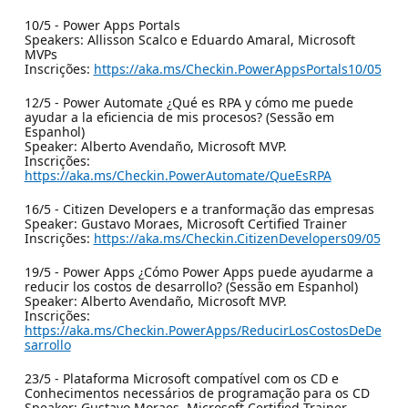
10/5 - Power Apps Portals
Speakers: Allisson Scalco e Eduardo Amaral, Microsoft
MVPs
Inscrições:
https://aka.ms/Checkin.PowerAppsPortals10/05
12/5 - Power Automate ¿Qué es RPA y cómo me puede
ayudar a la eficiencia de mis procesos? (Sessão em
Espanhol)
Speaker: Alberto Avendaño, Microsoft MVP.
Inscrições:
https://aka.ms/Checkin.PowerAutomate/QueEsRPA
16/5 - Citizen Developers e a tranformação das empresas
Speaker: Gustavo Moraes, Microsoft Certified Trainer
Inscrições:
https://aka.ms/Checkin.CitizenDevelopers09/05
19/5 - Power Apps ¿Cómo Power Apps puede ayudarme a
reducir los costos de desarrollo? (Sessão em Espanhol)
Speaker: Alberto Avendaño, Microsoft MVP.
Inscrições:
https://aka.ms/Checkin.PowerApps/ReducirLosCostosDeDe
sarrollo
23/5 - Plataforma Microsoft compatível com os CD e
Conhecimentos necessários de programação para os CD
Speaker: Gustavo Moraes, Microsoft Certified Trainer