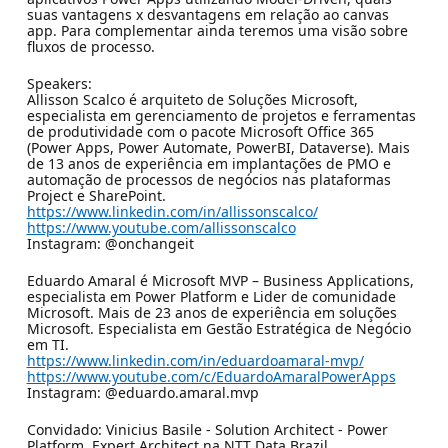
suas vantagens x desvantagens em relação ao canvas
app. Para complementar ainda teremos uma visão sobre
fluxos de processo.
Speakers:
Allisson Scalco é arquiteto de Soluções Microsoft,
especialista em gerenciamento de projetos e ferramentas
de produtividade com o pacote Microsoft Office 365
(Power Apps, Power Automate, PowerBI, Dataverse). Mais
de 13 anos de experiência em implantações de PMO e
automação de processos de negócios nas plataformas
Project e SharePoint.
https://www.linkedin.com/in/allissonscalco/
https://www.youtube.com/allissonscalco
Instagram: @onchangeit
Eduardo Amaral é Microsoft MVP – Business Applications,
especialista em Power Platform e Lider de comunidade
Microsoft. Mais de 23 anos de experiência em soluções
Microsoft. Especialista em Gestão Estratégica de Negócio
em TI.
https://www.linkedin.com/in/eduardoamaral-mvp/
https://www.youtube.com/c/EduardoAmaralPowerApps
Instagram: @eduardo.amaral.mvp
Convidado: Vinicius Basile - Solution Architect - Power
Platform, Expert Architect na NTT Data Brazil