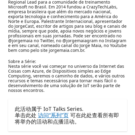
Regional Lead para a comunidade de treinamento
Microsoft no Brasil. Em 2014 fundou a CrazyTechLabs,
empresa brasileira que além do mercado nacional,
exporta tecnologia e conhecimento para a América do
Norte e Europa. Palestrante Internacional, apresentador
do JorgeCast, escritor de artigos para seu blog e canais de
mídia, sempre que pode, apoia novos negócios e jovens
profissionais em suas jornadas. Pode ser encontrado no
@jorgemaia no Twitter, no @jorgemaiagram no Instagram
e em seu canal, nomeado canal do Jorge Maia, no Youtube
bem como pelo site jorgemaia.com.br.
Sobre a Série:
Nesta série você vai começar no universo da Internet das
Coisas com Azure, de Dispositivos simples ao Edge
Computing, veremos o caminho de dados, e vários outros
recursos e temas necessários para tornar mais fácil o
desenvolvimento de uma solução de IoT serão parte de
nossos encontros.
此活动属于 IoT Talks Series.
单击此处
访问“系列”页
可在此处查看所有即
将举办的活动和点播活动。