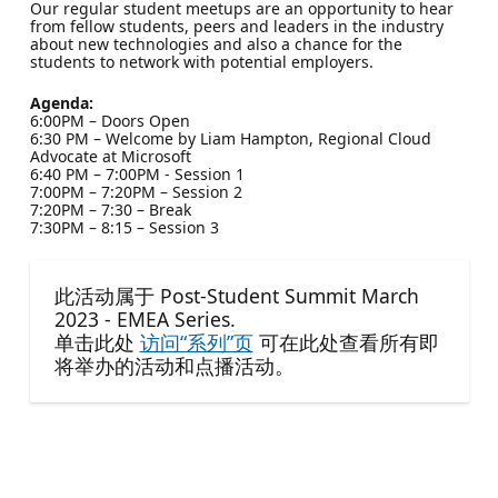
Our regular student meetups are an opportunity to hear
from fellow students, peers and leaders in the industry
about new technologies and also a chance for the
students to network with potential employers.
Agenda:
6:00PM – Doors Open
6:30 PM – Welcome by Liam Hampton, Regional Cloud
Advocate at Microsoft
6:40 PM – 7:00PM - Session 1
7:00PM – 7:20PM – Session 2
7:20PM – 7:30 – Break
7:30PM – 8:15 – Session 3
此活动属于 Post-Student Summit March
2023 - EMEA Series.
单击此处
访问“系列”页
可在此处查看所有即
将举办的活动和点播活动。