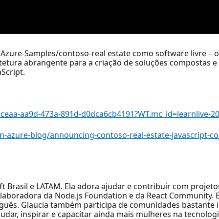
Azure-Samples/contoso-real estate como software livre – 
tetura abrangente para a criação de soluções compostas e 
Script.
49ceaa-aa9d-473a-891d-d0dca6cb4191?WT.mc_id=learnlive-2
-azure-blog/announcing-contoso-real-estate-javascript-c
 Brasil e LATAM. Ela adora ajudar e contribuir com projet
laboradora da Node.js Foundation e da React Community. El
uguês. Glaucia também participa de comunidades bastante i
ar, inspirar e capacitar ainda mais mulheres na tecnolog