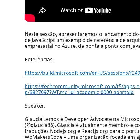
Nesta sessão, apresentaremos o lançamento do 
de JavaScript um exemplo de referência de arqui
empresarial no Azure, de ponta a ponta com Java
Referências:
https://build.microsoft.com/en-US/sessions/f2
https://techcommunity.microsoft.com/t5/apps-on
p/3827097?WT.mc_id=academic-0000-abartolo
Speaker:
Glaucia Lemos é Developer Advocate na Microsoft
(@glaucia86). Glaucia é atualmente membro e co
traduções Nodejs.org e Reactjs.org para o port
WoMakersCode – uma organização focada em ajud