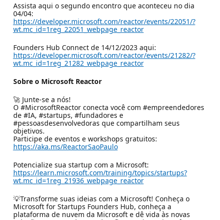
Assista aqui o segundo encontro que aconteceu no dia
04/04:
https://developer.microsoft.com/reactor/events/22051/?
wt.mc_id=1reg_22051_webpage_reactor
Founders Hub Connect de 14/12/2023 aqui:
https://developer.microsoft.com/reactor/events/21282/?
wt.mc_id=1reg_21282_webpage_reactor
Sobre o Microsoft Reactor
🚀 Junte-se a nós!
O #MicrosoftReactor conecta você com #empreendedores
de #IA, #startups, #fundadores e
#pessoasdesenvolvedoras que compartilham seus
objetivos.
Participe de eventos e workshops gratuitos:
https://aka.ms/ReactorSaoPaulo
Potencialize sua startup com a Microsoft:
https://learn.microsoft.com/training/topics/startups?
wt.mc_id=1reg_21936_webpage_reactor
💡Transforme suas ideias com a Microsoft! Conheça o
Microsoft for Startups Founders Hub, conheça a
plataforma de nuvem da Microsoft e dê vida às novas