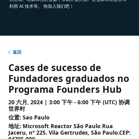
利用 AI 技术等。 快加入我们吧！
返回
Cases de sucesso de
Fundadores graduados no
Programa Founders Hub
20 六月, 2024 | 3:00 下午 - 6:00 下午 (UTC) 协调
世界时
位置:
Sao Paulo
地址:
Microsoft Reactor São Paulo Rua
Jaceru, nº 225. Vila Gertrudes, São Paulo.CEP:
04705-000