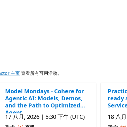
actor 主页
查看所有可用活动。
Model Mondays - Cohere for
Practic
Agentic AI: Models, Demos,
ready 
and the Path to Optimized
Servic
Agent
17 八月, 2026 | 5:30 下午 (UTC)
18 八月,