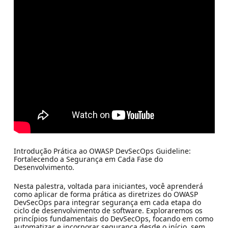
Introdução Prática ao OWASP DevSecOps Guideline:
Fortalecendo a Segurança em Cada Fase do
Desenvolvimento.
Nesta palestra, voltada para iniciantes, você aprenderá
como aplicar de forma prática as diretrizes do OWASP
DevSecOps para integrar segurança em cada etapa do
ciclo de desenvolvimento de software. Exploraremos os
princípios fundamentais do DevSecOps, focando em como
automatizar e incorporar segurança desde o início, sem