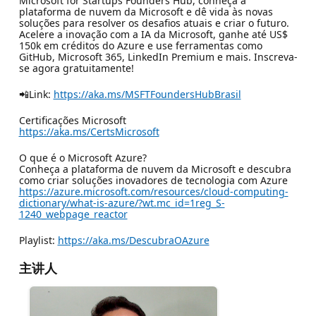
Microsoft for Startups Founders Hub, conheça a
plataforma de nuvem da Microsoft e dê vida às novas
soluções para resolver os desafios atuais e criar o futuro.
Acelere a inovação com a IA da Microsoft, ganhe até US$
150k em créditos do Azure e use ferramentas como
GitHub, Microsoft 365, LinkedIn Premium e mais. Inscreva-
se agora gratuitamente!
📲Link:
https://aka.ms/MSFTFoundersHubBrasil
Certificações Microsoft
https://aka.ms/CertsMicrosoft
O que é o Microsoft Azure?
Conheça a plataforma de nuvem da Microsoft e descubra
como criar soluções inovadores de tecnologia com Azure
https://azure.microsoft.com/resources/cloud-computing-
dictionary/what-is-azure/?wt.mc_id=1reg_S-
1240_webpage_reactor
Playlist:
https://aka.ms/DescubraOAzure
主讲人