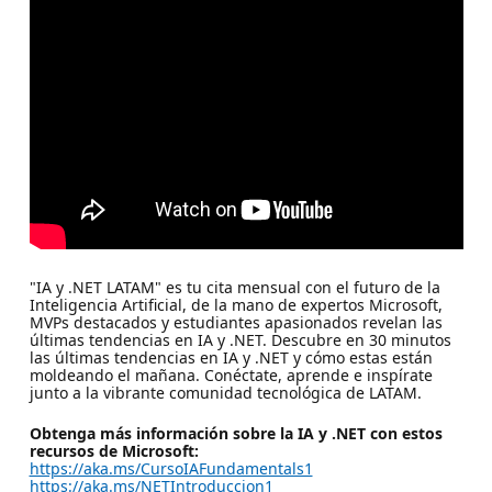
"IA y .NET LATAM" es tu cita mensual con el futuro de la
Inteligencia Artificial, de la mano de expertos Microsoft,
MVPs destacados y estudiantes apasionados revelan las
últimas tendencias en IA y .NET. Descubre en 30 minutos
las últimas tendencias en IA y .NET y cómo estas están
moldeando el mañana. Conéctate, aprende e inspírate
junto a la vibrante comunidad tecnológica de LATAM.
Obtenga más información sobre la IA y .NET con estos
recursos de Microsoft:
https://aka.ms/CursoIAFundamentals1
https://aka.ms/NETIntroduccion1