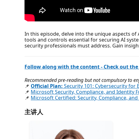
In this episode, delve into the unique aspects of
tools and controls essential for securing AI syst
security professionals must address. Gain insight
Follow along with the content - Check out the
Recommended pre-reading but not compulsory to enjo
📌
Official Plan:
Security 101: Cybersecurity for
📌
Microsoft Security, Compliance, and Identity 
📌
Microsoft Certified: Security, Compliance, an
主讲人