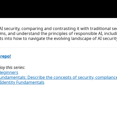
 AI security, comparing and contrasting it with traditional s
ems, and understand the principles of responsible AI, includ
s into how to navigate the evolving landscape of AI security 
 repo!
y this series
:
 Beginners
Fundamentals: Describe the concepts of security, compliance
d Identity Fundamentals