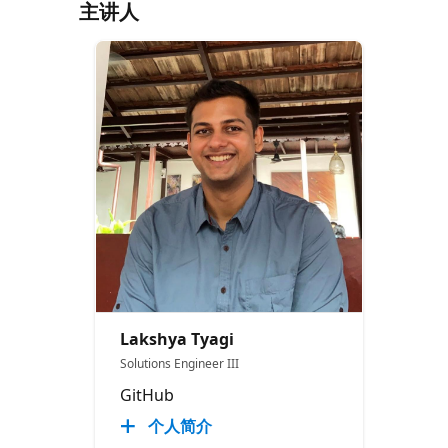
主讲人
Lakshya Tyagi
Solutions Engineer III
GitHub
个人简介