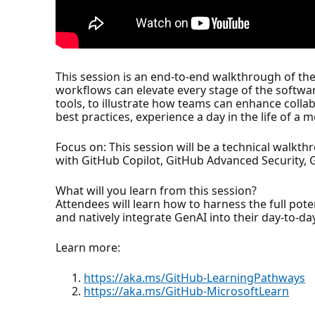
This session is an end-to-end walkthrough of t
workflows can elevate every stage of the software
tools, to illustrate how teams can enhance colla
best practices, experience a day in the life of
Focus on: This session will be a technical walkt
with GitHub Copilot, GitHub Advanced Security, 
What will you learn from this session?
Attendees will learn how to harness the full pot
and natively integrate GenAI into their day-to-d
Learn more:
https://aka.ms/GitHub-LearningPathways
https://aka.ms/GitHub-MicrosoftLearn