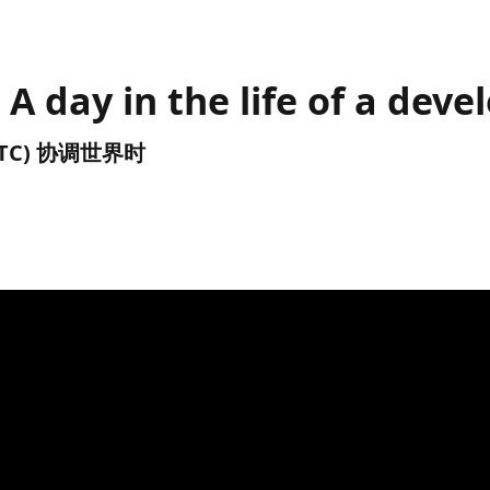
A day in the life of a deve
 (UTC) 协调世界时