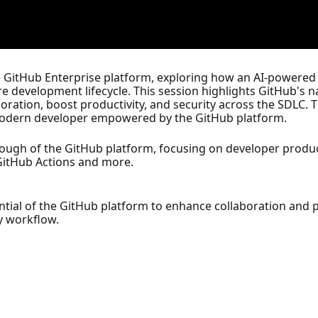
he GitHub Enterprise platform, exploring how an AI-powered
 development lifecycle. This session highlights GitHub's na
boration, boost productivity, and security across the SDLC.
 a modern developer empowered by the GitHub platform.
hrough of the GitHub platform, focusing on developer product
GitHub Actions and more.
ential of the GitHub platform to enhance collaboration and 
ay workflow.