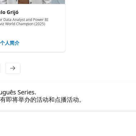
lo Grijó
Sidney Cirqueira
or Data Analyst and Power BI
Sr. Cloud Solution Architect (Mi
viz World Champion (2025)
Critical Team) - Azure Data Pla
Microsoft
个人简介
个人简介
guês Series.
有即将举办的活动和点播活动。