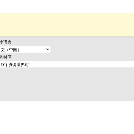
改语言
的时区