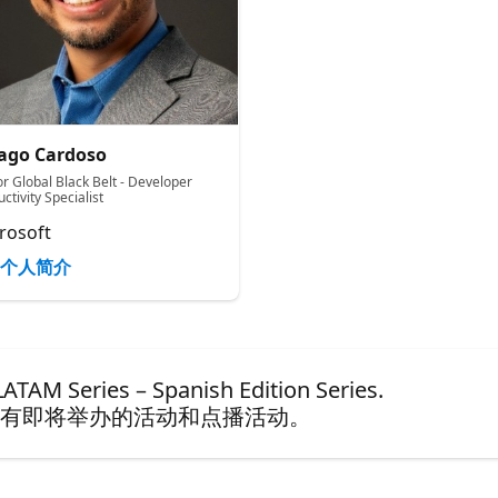
ago Cardoso
or Global Black Belt - Developer
ctivity Specialist
rosoft
个人简介
AM Series – Spanish Edition Series.
有即将举办的活动和点播活动。