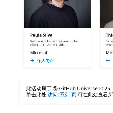
Paula Silva
Thi
Software Solution Engineer, Global
Seni
Black Belt, LATAM Leader
Produ
Microsoft
Mic
个人简介
此活动属于 🌎 GitHub Universe 2025 LAT
单击此处
访问“系列”页
可在此处查看所