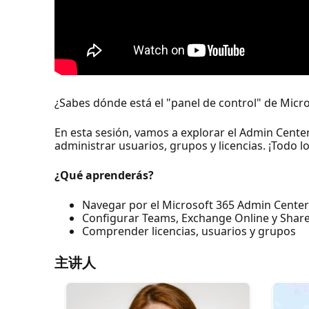
¿Sabes dónde está el "panel de control" de Micr
En esta sesión, vamos a explorar el Admin Cent
administrar usuarios, grupos y licencias. ¡Todo 
¿Qué aprenderás?
Navegar por el Microsoft 365 Admin Cente
Configurar Teams, Exchange Online y Shar
Comprender licencias, usuarios y grupos
主讲人