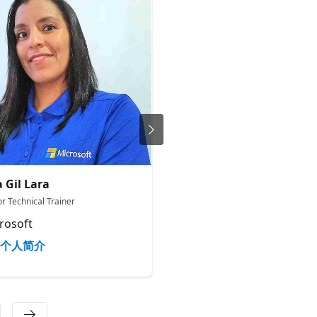
 Gil Lara
Sam Velazquez
or Technical Trainer
Support Engineer
rosoft
Microsoft
个人简介
个人简介