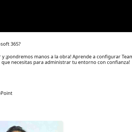
osoft 365?
er y ¡pondremos manos a la obra! Aprende a configurar Tea
lo que necesitas para administrar tu entorno con confianza!
r
ePoint