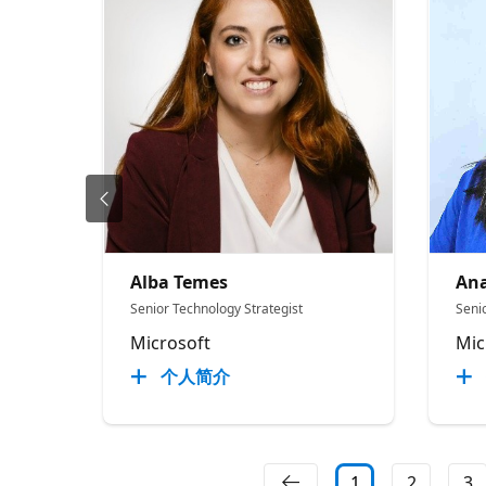
Alba Temes
Ana
Senior Technology Strategist
Seni
Microsoft
Mic
个人简介
1
2
3