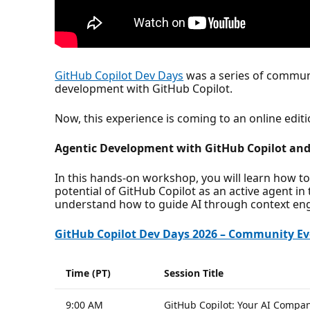
GitHub Copilot Dev Days
was a series of communi
development with GitHub Copilot.
Now, this experience is coming to an online edi
Agentic Development with GitHub Copilot and
In this hands-on workshop, you will learn how to
potential of GitHub Copilot as an active agent i
understand how to guide AI through context eng
GitHub Copilot Dev Days 2026 – Community Ev
Time (PT)
Session Title
9:00 AM
GitHub Copilot: Your AI Compan