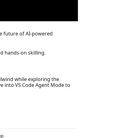
e future of AI-powered
d hands-on skilling.
ilwind while exploring the
ive into VS Code Agent Mode to
up