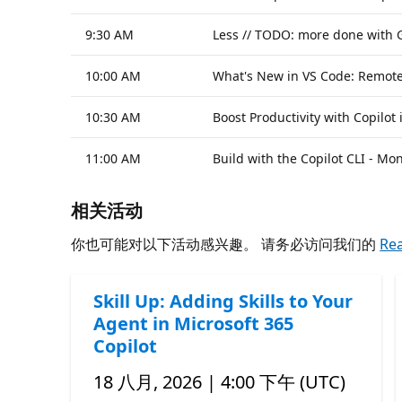
9:30 AM
Less // TODO: more done with G
10:00 AM
What's New in VS Code: Remot
10:30 AM
Boost Productivity with Copilot 
11:00 AM
Build with the Copilot CLI - 
相关活动
你也可能对以下活动感兴趣。 请务必访问我们的
Re
Skill Up: Adding Skills to Your
Agent in Microsoft 365
Copilot
18 八月, 2026 | 4:00 下午 (UTC)