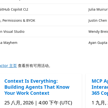
itHub Copilot CLI
Julia Muirur
e, Permissions & BYOK
Justin Chen
in Visual Studio
Wendy Brei
Mona Mayhem
Ayan Gupta
actor 主页
查看所有可用活动。
Context Is Everything:
MCP Ap
Building Agents That Know
Intera
Your Work Context
365 Co
25 八月, 2026 | 4:00 下午 (UTC)
1 九月, 