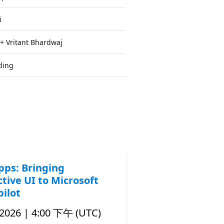
i
 + Vritant Bhardwaj
ding
ps: Bringing
ctive UI to Microsoft
pilot
2026 | 4:00 下午 (UTC)