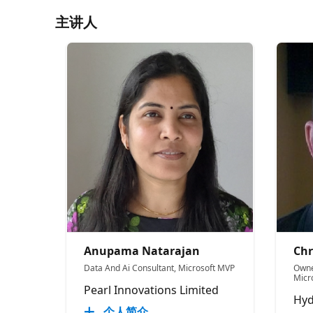
主讲人
Anupama Natarajan
Chr
Data And Ai Consultant, Microsoft MVP
Owne
Micr
Pearl Innovations Limited
Hyd
个人简介