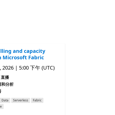
lling and capacity
n Microsoft Fabric
 2026 | 5:00 下午 (UTC)
直播
据和分析
语
Data
Serverless
Fabric
ce