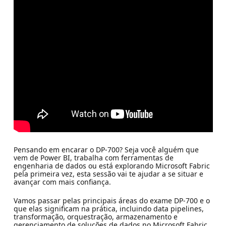
Pensando em encarar o DP-700? Seja você alguém que
vem de Power BI, trabalha com ferramentas de
engenharia de dados ou está explorando Microsoft Fabric
pela primeira vez, esta sessão vai te ajudar a se situar e
avançar com mais confiança.
Vamos passar pelas principais áreas do exame DP-700 e o
que elas significam na prática, incluindo data pipelines,
transformação, orquestração, armazenamento e
gerenciamento de soluções de dados no Microsoft Fabric.