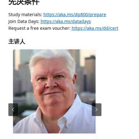
先决条件
Study materials:
https://aka.ms/dp800/prepare
Join Data Days:
https://aka.ms/datadays
Request a free exam voucher:
https://aka.ms/dd/cert
主讲人