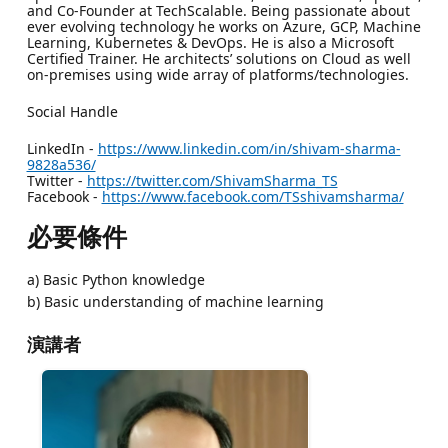
and Co-Founder at TechScalable. Being passionate about
ever evolving technology he works on Azure, GCP, Machine
Learning, Kubernetes & DevOps. He is also a Microsoft
Certified Trainer. He architects’ solutions on Cloud as well
on-premises using wide array of platforms/technologies.
Social Handle
LinkedIn -
https://www.linkedin.com/in/shivam-sharma-
9828a536/
Twitter -
https://twitter.com/ShivamSharma_TS
Facebook -
https://www.facebook.com/TSshivamsharma/
必要條件
a) Basic Python knowledge
b) Basic understanding of machine learning
演講者