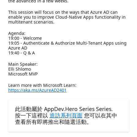
the advanced in a few weeks.
This session will focus on the ways that Azure AD can
enable you to improve Cloud-Native Apps functionality in
multitenant scenarios.
Agenda:
19:00 - Welcome
19:05 - Authenticate & Authorize Multi-Tenant Apps using
Azure AD
19:40 - Q & A
Main Speaker:
Elli Shlomo
Microsoft MVP
Learn more with Microsoft Learn:
https://aka.ms/AzureAD2401
此活動屬於 AppDev.Hero Series Series.
按一下這裡以
造訪系列頁面
您可以在其中
查看所有即將推出和隨選活動。