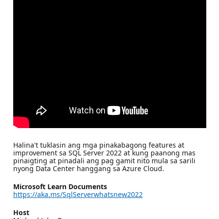
Halina't tuklasin ang mga pinakabagong features at
improvement sa SQL Server 2022 at kung paanong mas
pinaigting at pinadali ang pag gamit nito mula sa sarili
nyong Data Center hanggang sa Azure Cloud.
Microsoft Learn Documents
https://aka.ms/SqlServerwhatsnew2022
Host