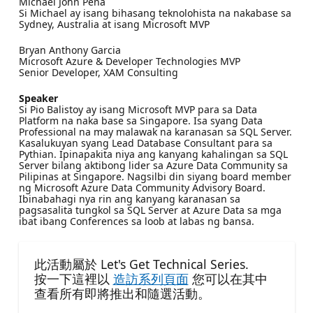
Michael John Pena
Si Michael ay isang bihasang teknolohista na nakabase sa
Sydney, Australia at isang Microsoft MVP
Bryan Anthony Garcia
Microsoft Azure & Developer Technologies MVP
Senior Developer, XAM Consulting
Speaker
Si Pio Balistoy ay isang Microsoft MVP para sa Data
Platform na naka base sa Singapore. Isa syang Data
Professional na may malawak na karanasan sa SQL Server.
Kasalukuyan syang Lead Database Consultant para sa
Pythian. Ipinapakita niya ang kanyang kahalingan sa SQL
Server bilang aktibong lider sa Azure Data Community sa
Pilipinas at Singapore. Nagsilbi din siyang board member
ng Microsoft Azure Data Community Advisory Board.
Ibinabahagi nya rin ang kanyang karanasan sa
pagsasalita tungkol sa SQL Server at Azure Data sa mga
ibat ibang Conferences sa loob at labas ng bansa.
此活動屬於 Let's Get Technical Series.
按一下這裡以
造訪系列頁面
您可以在其中
查看所有即將推出和隨選活動。